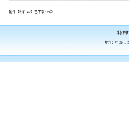
附件【
附件.rar
】
已下载
539
次
制作维
地址：中国·天津·
第 1 页